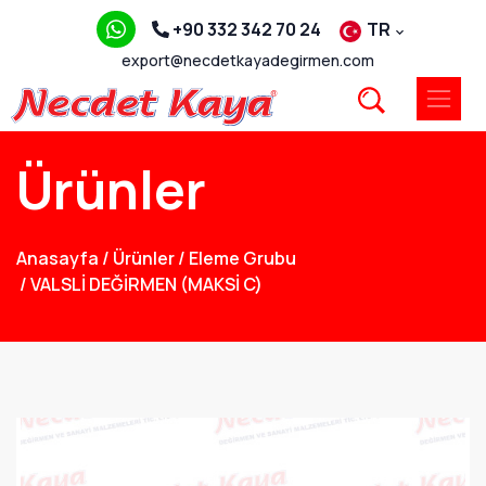
+90 332 342 70 24
TR
export@necdetkayadegirmen.com
Ürünler
Anasayfa
/
Ürünler
/
Eleme Grubu
/
VALSLİ DEĞİRMEN (MAKSİ C)