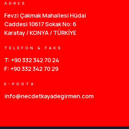
ADRES
Fevzi Çakmak Mahallesi Hüdai
Caddesi 10617 Sokak No: 6
Karatay / KONYA / TÜRKİYE
TELEFON & FAKS
T: +90 332 342 70 24
F: +90 332 342 70 29
E-POSTA
info@necdetkayadegirmen.com