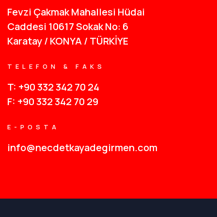
Fevzi Çakmak Mahallesi Hüdai
Caddesi 10617 Sokak No: 6
Karatay / KONYA / TÜRKİYE
TELEFON & FAKS
T: +90 332 342 70 24
F: +90 332 342 70 29
E-POSTA
info@necdetkayadegirmen.com