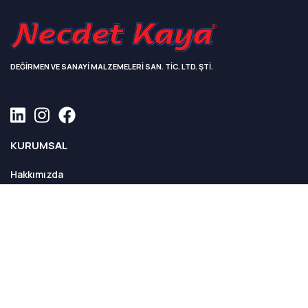
DEĞİRMEN VE SANAYİ MALZEMELERİ SAN. TİC. LTD. ŞTİ.
KURUMSAL
Hakkımızda
Sayılarla Necdet Kaya
Fabrikamızdan Kareler
Kalite Politikamız
ÜRÜNLER
Tüm Ürünler
DOKÜMANLAR