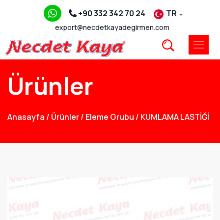
+90 332 342 70 24
TR
export@necdetkayadegirmen.com
Ürünler
Anasayfa
/
Ürünler
/
Eleme Grubu
/
KUMLAMA LASTİĞİ